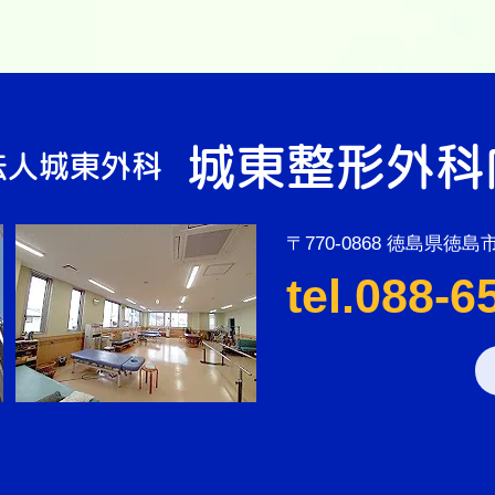
城東整形外科
法人城東外科
〒770-0868 徳島県徳島
tel.088-6
駐車場あり