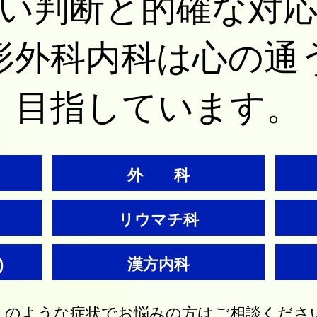
い判断と的確な対
形外科内科は心の通
目指しています。
外 科
リウマチ科
)
漢方内科
このような症状でお悩みの方はご相談くださ