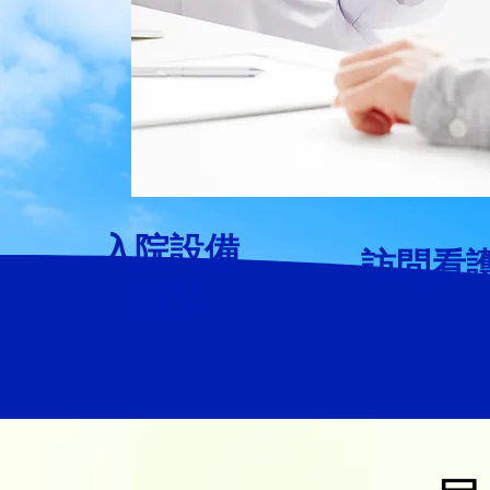
入院設備
訪問看
あり