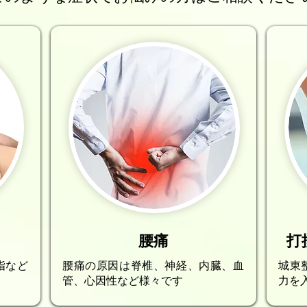
腰痛
打
指など
腰痛の原因は脊椎、神経、内臓、血
城東
管、心因性など様々です
力を