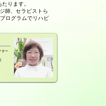
あたります。
ージ師、セラピストら
たプログラムでリハビ
クター
医