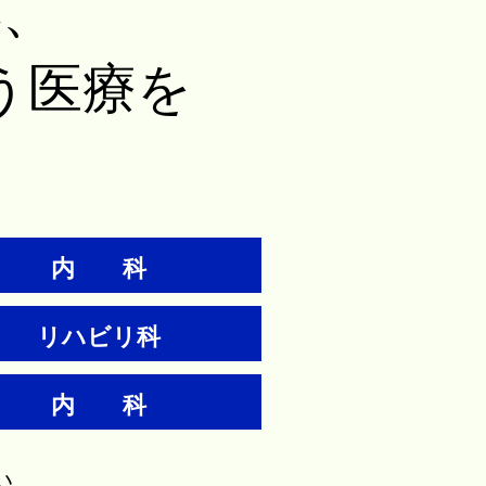
応、
う医療を
内 科
リハビリ科
内 科
い